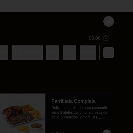
Login
$0.00
eros
Buffa Premium
Moros
Extras
Postres
Bebidas
Parrillada Completa
Deliciosa parrillada para compartir, 
tiene 2 filetes de lomo, 2 presas de 
pollo, 2 chorizos, 2 morcillas, 1 
porción de arroz, 1 porción de 
menestra, acompañado de papas 
fritas y 1 ensalada.