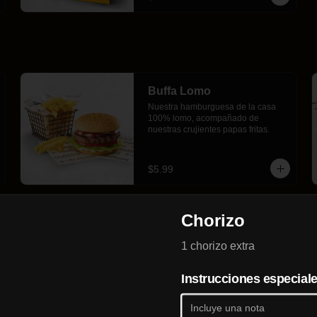
Buffa Lomo
Nuestra hamburguesa de la casa 
100% lomo, acompañado de 
nuestras crujientes papas fritas.
$5.99
Chorizo
1 chorizo extra
Instrucciones especial