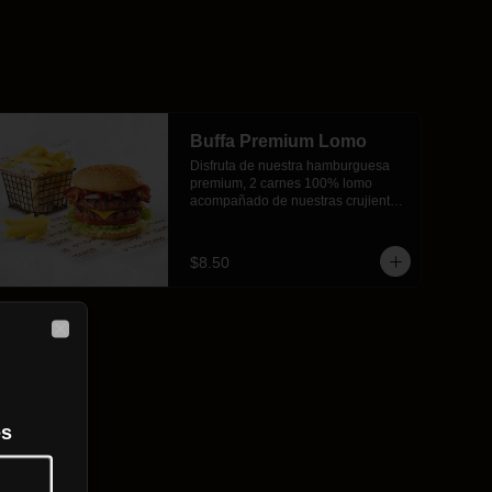
Buffa Premium Lomo
Disfruta de nuestra hamburguesa 
premium, 2 carnes 100% lomo 
acompañado de nuestras crujientes 
papas fritas, será un deleite para tu 
paladar.
$8.50
Close
es