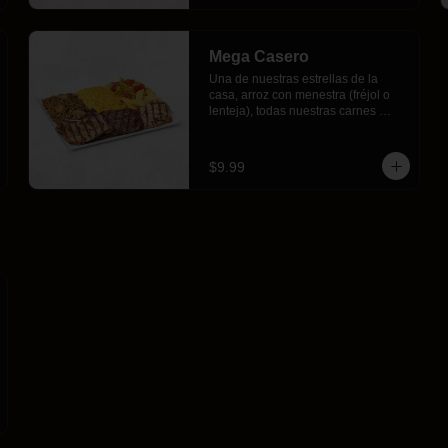
Mega Casero
Una de nuestras estrellas de la 
casa, arroz con menestra (fréjol o 
lenteja), todas nuestras carnes 
pollo, lomo y chuleta hecho a la 
parrilla con nuestro chimichurri de la 
casa y acompañado con crujientes 
$9.99
papas fritas y fresca ensalada 
Buffalos.