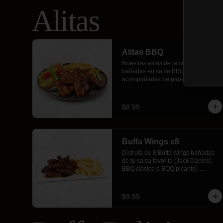
Alitas
Alitas BBQ
Nuestras alitas de la casa enteras, 
bañadas en salsa BBQ Buffalos, 
acompañadas de papas fritas y 
ensalada fresca.
$8.99
Buffa Wings x8
Disfruta de 8 Buffa wings bañadas 
de tu salsa favorita (Jack Daniels, 
BBQ clásico o BQQ picante) 
acompañadas de crujientes papas 
fritas.
$9.99