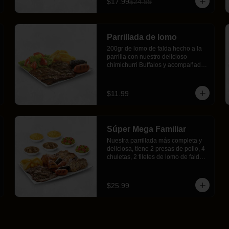
$17.99
$24.99
Parrillada de lomo
200gr de lomo de falda hecho a la 
parrilla con nuestro delicioso 
chimichurri Buffalos y acompañado 
por 1 chorizo, 1 morcilla, crujientes 
papas fritas y nuestra ensalada 
fresca.
$11.99
Súper Mega Familiar
Nuestra parrillada más completa y 
deliciosa, tiene 2 presas de pollo, 4 
chuletas, 2 filetes de lomo de falda, 
2 chorizos, 2 morcillas, 2 porciones 
de arroz, 2 porciones de nuestra 
deliciosa menestra a tu elección, 2 
$25.99
ensaladas frescas Buffalos y 
crujientes papas fritas, 
definitivamente será tu favorita.