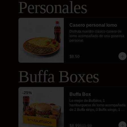
Personales
Casero personal lomo
Disfruta nuestro clásico casero de 
lomo acompañado de una gaseosa 
personal.
$8.50
Buffa Boxes
-
25
%
Buffa Box
Lo mejor de Buffalos, 1 
hamburguesa de lomo acompañada 
de 2 Buffa strips, 3 Buffa wings, 1 
porción de nuestras crujientes 
papas fritas y 1 gaseosa personal.
$8.99
$11.99