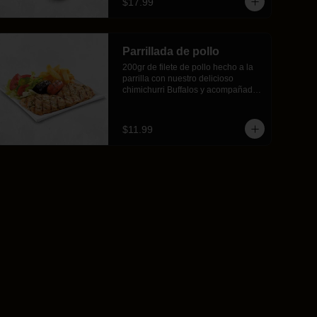
$17.99
Parrillada de pollo
200gr de filete de pollo hecho a la 
parrilla con nuestro delicioso 
chimichurri Buffalos y acompañado 
por 1 chorizo, 1 morcilla, crujientes 
papas fritas y nuestra ensalada 
fresca.
$11.99