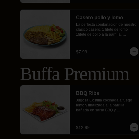
Casero pollo y lomo
La perfecta combinación de nuestro 
clásico casero, 1 filete de lomo 
1filete de pollo a la parrilla, 
acompañado con arroz y menestra 
(fréjol o lenteja), crujientes papas 
fritas y ensalada fresca.
$7.99
Buffa Premium
BBQ Ribs
Jugosa Costilla cocinada a fuego 
lento y finalizada a la parrilla, 
bañada en salsa BBQ y 
acompañada de papas fritas y 
ensalada
$12.99