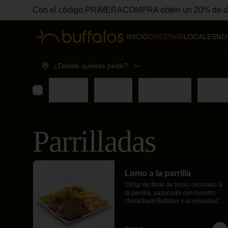
Con el código PRIMERACOMPRA obtén un 20% de des
INICIO
ORDENAR
LOCALES
NO
¿Dónde quieres pedir?
Parrilladas
Familiares
Para compartir
Persona
Parrilladas
Lomo a la parrilla
150gr de filete de lomo, cocinado a 
la parrilla, sazonado con nuestro 
chimichurri Buffalos y acompañado 
de crujientes papas fritas y 
ensalada fresca.