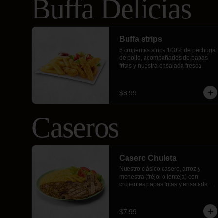
Buffa Delicias
Buffa strips
5 crujientes strips 100% de pechuga 
de pollo, acompañados de papas 
fritas y nuestra ensalada fresca.
$8.99
Caseros
Casero Chuleta
Nuestro clásico casero, arroz y 
menestra (fréjol o lenteja) con 
crujientes papas fritas y ensalada 
fresca acompañado por 2 chuletas a 
la parrilla con nuestro chimichurri de 
la casa.
$7.99