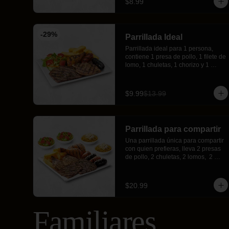
$8.99
-
29
%
Parrillada Ideal
Parrillada ideal para 1 persona, 
contiene 1 presa de pollo, 1 filete de 
lomo, 1 chuletas, 1 chorizo y 1 
morcilla, todo hecho a la parrilla con 
nuestro chimichurri Buffalos y 
acompañado por papas fritas y 
$9.99
$13.99
ensalada fresca.
Parrillada para compartir
Una parrillada única para compartir 
con quien prefieras, lleva 2 presas 
de pollo, 2 chuletas, 2 lomos,  2 
chorizos, 2 morcillas, todo esto 
acompañado de crujientes papas 
fritas, 2 ensaladas frescas y 2 
$20.99
porciones de arroz moro.
Familiares