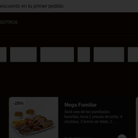
cuento en tu primer pedido
SOTROS
les
Buffa Boxes
Hamburguesas
Alitas
Buffa Delicias
Cas
-
28
%
Mega Familiar
Será una de tus parrilladas 
favoritas, lleva 2 presas de pollo, 4 
chuletas, 2 lomos de falda, 2 
chorizos y 2 morcillas, acompañada 
de 2 deliciosas y frescas ensaladas 
Buffalos y crujientes papas fritas.