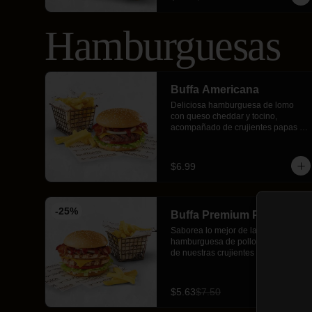
Hamburguesas
Buffa Americana
Deliciosa hamburguesa de lomo 
con queso cheddar y tocino, 
acompañado de crujientes papas 
fritas.
$6.99
-
25
%
Buffa Premium Pollo
Saborea lo mejor de la casa, doble 
hamburguesa de pollo acompañado 
de nuestras crujientes papas fritas.
$5.63
$7.50