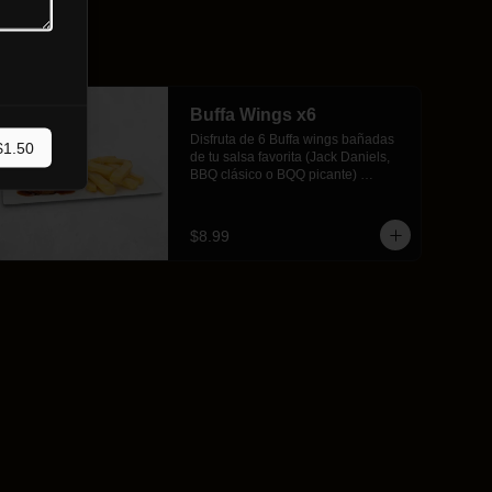
Buffa Wings x6
Disfruta de 6 Buffa wings bañadas 
$1.50
de tu salsa favorita (Jack Daniels, 
BBQ clásico o BQQ picante) 
acompañadas de crujientes papas 
fritas.
$8.99