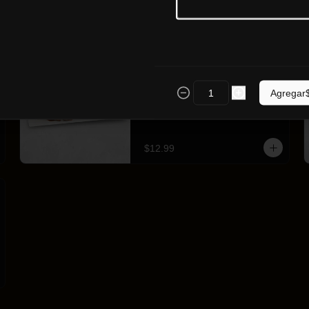
Buffa Wings x12
Disfruta de 12 Buffa wings bañadas 
Agregar
de tu salsa favorita (Jack Daniels, 
BBQ clásico o BQQ picante) 
acompañadas de crujientes papas 
fritas.
$12.99