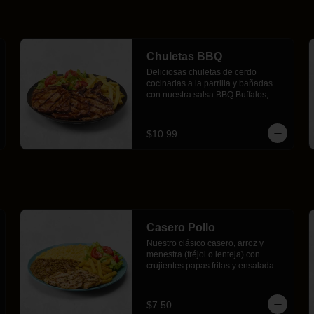
Chuletas BBQ
Deliciosas chuletas de cerdo 
cocinadas a la parrilla y bañadas 
con nuestra salsa BBQ Buffalos, 
acompañada con crujientes papas 
fritas y ensalada fresca.
$10.99
Casero Pollo
Nuestro clásico casero, arroz y 
menestra (fréjol o lenteja) con 
crujientes papas fritas y ensalada 
fresca acompañado por 2 jugosos 
filetes de pollo a la parrilla con 
nuestro chimichurri de la casa.
$7.50