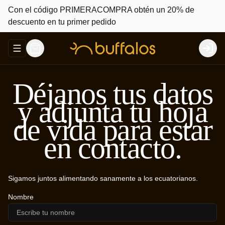
Con el código PRIMERACOMPRA obtén un 20% de
descuento en tu primer pedido
Abrir menu de navegación
Login
Déjanos tus datos
y adjunta tu hoja
de vida para estar
en contacto.
Sigamos juntos alimentando sanamente a los ecuatorianos.
Nombre