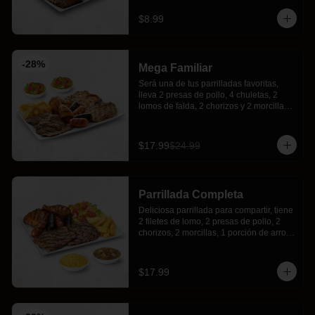
$8.99
-
28
%
Mega Familiar
Será una de tus parrilladas favoritas, 
lleva 2 presas de pollo, 4 chuletas, 2 
lomos de falda, 2 chorizos y 2 morcillas, 
acompañada de 2 deliciosas y frescas 
ensaladas Buffalos y crujientes papas 
fritas.
$17.99
$24.99
Parrillada Completa
Deliciosa parrillada para compartir, tiene 
2 filetes de lomo, 2 presas de pollo, 2 
chorizos, 2 morcillas, 1 porción de arroz, 
1 porción de menestra, acompañado de 
papas fritas y 1 ensalada.
$17.99