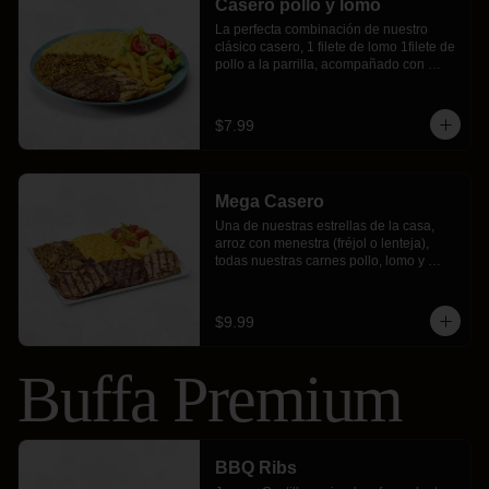
Casero pollo y lomo
La perfecta combinación de nuestro 
clásico casero, 1 filete de lomo 1filete de 
pollo a la parrilla, acompañado con 
arroz y menestra (fréjol o lenteja), 
crujientes papas fritas y ensalada fresca.
$7.99
Mega Casero
Una de nuestras estrellas de la casa, 
arroz con menestra (fréjol o lenteja), 
todas nuestras carnes pollo, lomo y 
chuleta hecho a la parrilla con nuestro 
chimichurri de la casa y acompañado 
con crujientes papas fritas y fresca 
$9.99
ensalada Buffalos.
Buffa Premium
BBQ Ribs