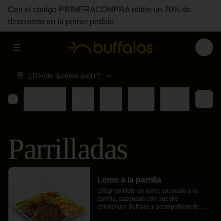
Con el código PRIMERACOMPRA obtén un 20% de
descuento en tu primer pedido
Abrir menu de navegación
Login
¿Dónde quieres pedir?
os
Buffa Premium
Moros
Extras
Postres
Bebidas
Parrilladas
Lomo a la parrilla
150gr de filete de lomo, cocinado a la 
parrilla, sazonado con nuestro 
chimichurri Buffalos y acompañado de 
crujientes papas fritas y ensalada fresca.