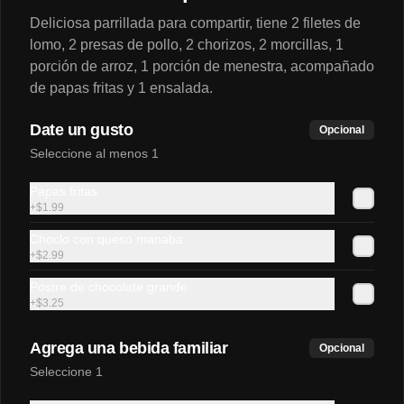
Deliciosa parrillada para compartir, tiene 2 filetes de
lomo, 2 presas de pollo, 2 chorizos, 2 morcillas, 1
porción de arroz, 1 porción de menestra, acompañado
de papas fritas y 1 ensalada.
$2.25
Date un gusto
Opcional
Sprite personal
Seleccione al menos 1
Papas fritas
+
$1.99
Choclo con queso manaba
$1.99
+
$2.99
Postre de chocolate grande
+
$3.25
Agrega una bebida familiar
Opcional
Seleccione 1