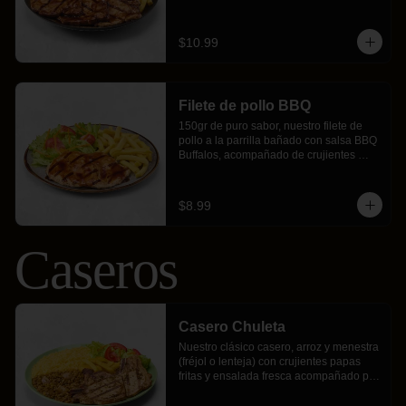
crujientes papas fritas y ensalada fresca.
$10.99
Filete de pollo BBQ
150gr de puro sabor, nuestro filete de 
pollo a la parrilla bañado con salsa BBQ 
Buffalos, acompañado de crujientes 
papas fritas y ensalada fresca.
$8.99
Caseros
Casero Chuleta
Nuestro clásico casero, arroz y menestra 
(fréjol o lenteja) con crujientes papas 
fritas y ensalada fresca acompañado por 
2 chuletas a la parrilla con nuestro 
chimichurri de la casa.