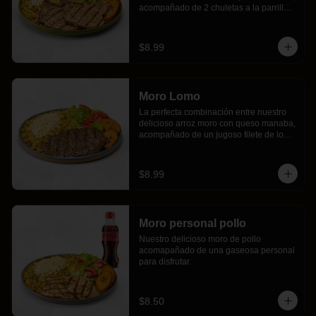
acompañado de 2 chuletas a la parrilla 
con nuestro chimichurri especial, dos 
exquisitos maduros fritos y ensalada 
fresca.
$8.99
Moro Lomo
La perfecta combinación entre nuestro 
delicioso arroz moro con queso manaba, 
acompañado de un jugoso filete de lomo 
a la parrilla con nuestro chimichurri 
especial, dos exquisitos maduros fritos y 
ensalada fresca.
$8.99
Moro personal pollo
Nuestro delicioso moro de pollo 
acomapañado de una gaseosa personal 
para disfrutar.
$8.50