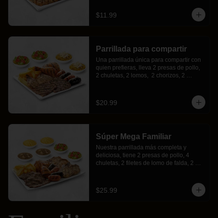
ensalada fresca.
$11.99
Parrillada para compartir
Una parrillada única para compartir con 
quien prefieras, lleva 2 presas de pollo, 
2 chuletas, 2 lomos,  2 chorizos, 2 
morcillas, todo esto acompañado de 
crujientes papas fritas, 2 ensaladas 
frescas y 2 porciones de arroz moro.
$20.99
Súper Mega Familiar
Nuestra parrillada más completa y 
deliciosa, tiene 2 presas de pollo, 4 
chuletas, 2 filetes de lomo de falda, 2 
chorizos, 2 morcillas, 2 porciones de 
arroz, 2 porciones de nuestra deliciosa 
menestra a tu elección, 2 ensaladas 
$25.99
frescas Buffalos y crujientes papas fritas, 
definitivamente será tu favorita.