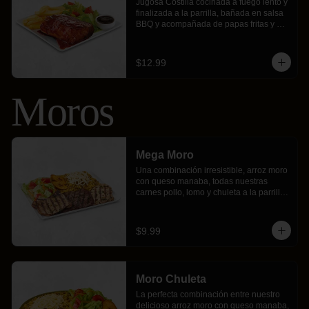
Jugosa Costilla cocinada a fuego lento y 
finalizada a la parrilla, bañada en salsa 
BBQ y acompañada de papas fritas y 
ensalada
$12.99
Moros
Mega Moro
Una combinación irresistible, arroz moro 
con queso manaba, todas nuestras 
carnes pollo, lomo y chuleta a la parrilla 
con nuestro chimichurri de la casa, 
acompañado con 2 filetes de maduros 
fritos y ensalada fresca.
$9.99
Moro Chuleta
La perfecta combinación entre nuestro 
delicioso arroz moro con queso manaba, 